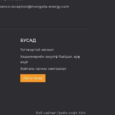
enco.reception@mongolia-energy.com
БУСАД
Тогтвортой хөгжил
Хөдөлмөрийн аюулгүй байдал, эрүүл
ахуй
Байгаль орчны хамгаалал
Лого татах
Вэб сайт
ыг:
Грийн софт ХХК