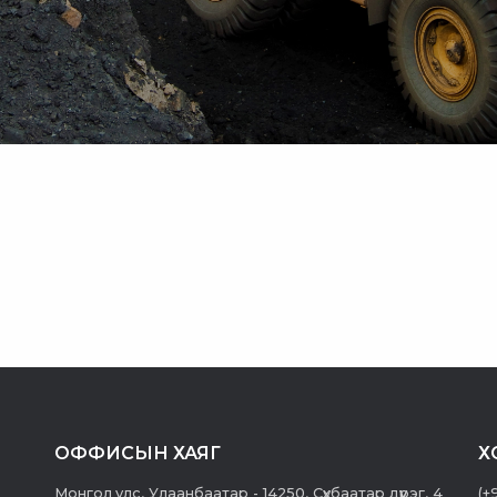
ОФФИСЫН ХАЯГ
Х
Монгол улс, Улаанбаатар - 14250, Сүхбаатар дүүрэг, 4
(+