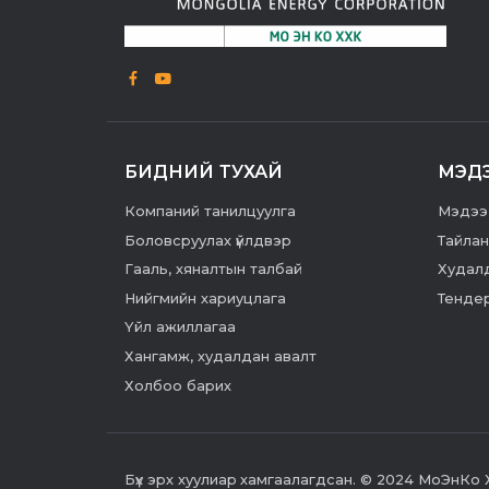
БИДНИЙ ТУХАЙ
МЭД
Компаний танилцуулга
Мэдээ
Боловсруулах үйлдвэр
Тайлан
Гааль, хяналтын талбай
Худалд
Нийгмийн хариуцлага
Тенде
Үйл ажиллагаа
Хангамж, худалдан авалт
Холбоо барих
Бүх эрх хуулиар хамгаалагдсан. © 2024 МоЭнКо