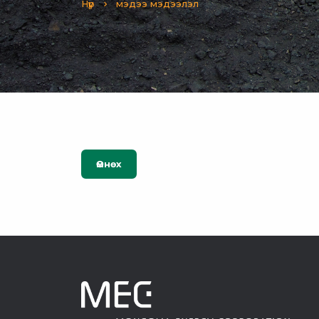
Нүүр
мэдээ мэдээлэл
Өмнөх