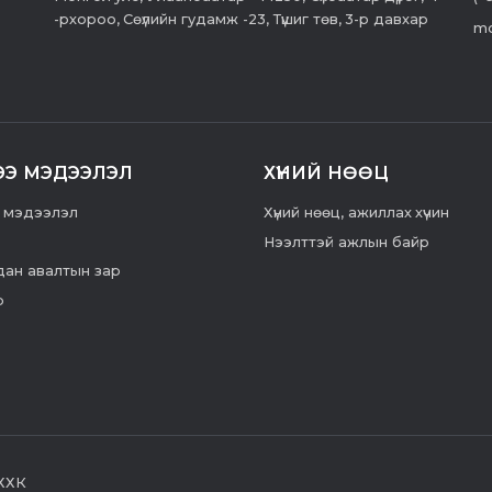
-рхороо, Сөүлийн гудамж -23, Түшиг төв, 3-р давхар
mo
ЭЭ МЭДЭЭЛЭЛ
ХҮНИЙ НӨӨЦ
 мэдээлэл
Хүний нөөц, ажиллах хүчин
Нээлттэй ажлын байр
ан авалтын зар
р
 ХХК