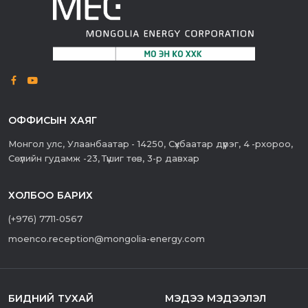
ОФФИСЫН ХАЯГ
Монгол улс, Улаанбаатар - 14250, Сүхбаатар дүүрэг, 4 -рхороо,
Сөүлийн гудамж -23, Түшиг төв, 3-р давхар
ХОЛБОО БАРИХ
(+976) 7711-0567
moenco.reception@mongolia-energy.com
БИДНИЙ ТУХАЙ
МЭДЭЭ МЭДЭЭЛЭЛ