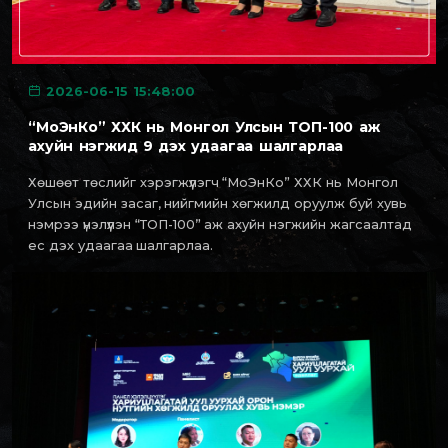
2026-06-15 15:48:00
“МоЭнКо” ХХК нь Монгол Улсын ТОП-100 аж
ахуйн нэгжид 9 дэх удаагаа шалгарлаа
Хөшөөт төслийг хэрэгжүүлэгч “МоЭнКо” ХХК нь Монгол
Улсын эдийн засаг, нийгмийн хөгжилд оруулж буй хувь
нэмрээ үнэлүүлэн “ТОП-100” аж ахуйн нэгжийн жагсаалтад
ес дэх удаагаа шалгарлаа.