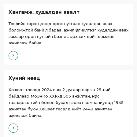
Хангамж, худалдан авалт
Төслийн хэрэгцээнд орон нутгаас худалдан авах
боломжтой бүхий л бараа, ажил үйлчилгээг худалдан авах
замаар орон нутгийн бизнес эрхлэгчдийг дэмжин
ажиллаж байна.
Хүний нөөц
Хөшөөт төсөлд 2024 оны 2 дугаар сарын 29-ний
байдлаар МоЭнКо ХХК-д 503 ажилтан, нүүрс
тээвэрлэлтийн болон бусад гэрээт компаниудад 1945
ажилтан буюу Хөшөөт төсөлд нийт 2448 ажилтан
ажиллаж байна.