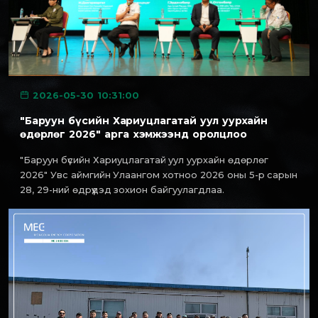
2026-05-30 10:31:00
"Баруун бүсийн Хариуцлагатай уул уурхайн
өдөрлөг 2026" арга хэмжээнд оролцлоо
"Баруун бүсийн Хариуцлагатай уул уурхайн өдөрлөг
2026" Увс аймгийн Улаангом хотноо 2026 оны 5-р сарын
28, 29-ний өдрүүдэд зохион байгуулагдлаа.