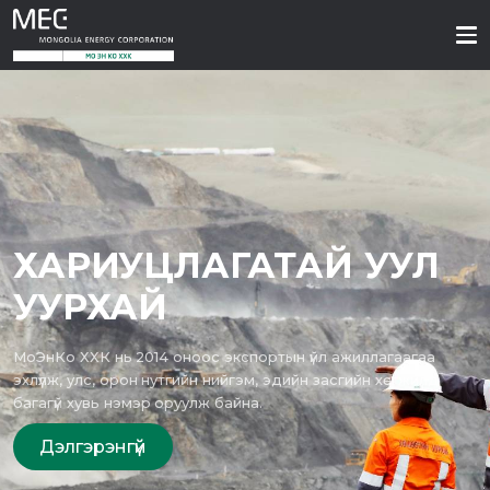
ХАРИУЦЛАГАТАЙ УУЛ
УУРХАЙ
МоЭнКо ХХК нь 2014 оноос экспортын үйл ажиллагаагаа
эхлүүлж, улс, орон нутгийн нийгэм, эдийн засгийн хөгжилд
багагүй хувь нэмэр оруулж байна.
Дэлгэрэнгүй