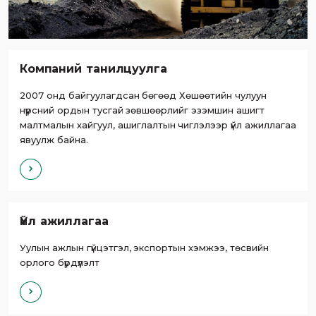
Компаний танилцуулга
2007 онд байгуулагдсан бөгөөд Хөшөөтийн чулуун
нүүрсний ордын тусгай зөвшөөрлийг эзэмшин ашигт
малтмалын хайгуул, ашиглалтын чиглэлээр үйл ажиллагаа
явуулж байна.
Үйл ажиллагаа
Уулын ажлын гүйцэтгэл, экспортын хэмжээ, төсвийн
орлого бүрдүүлэлт