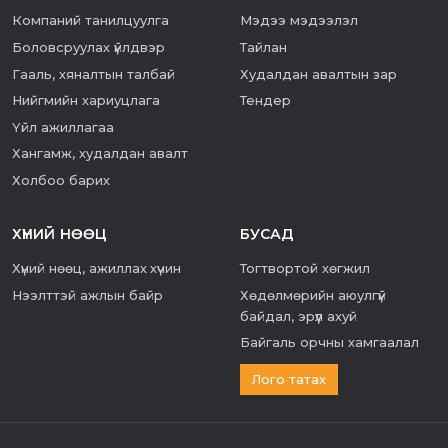
Компаний танилцуулга
Мэдээ мэдээлэл
Боловсруулах үйлдвэр
Тайлан
Гааль, хяналтын талбай
Худалдан авалтын зар
Нийгмийн хариуцлага
Тендер
Үйл ажиллагаа
Хангамж, худалдан авалт
Холбоо барих
ХҮНИЙ НӨӨЦ
БУСАД
Хүний нөөц, ажиллах хүчин
Тогтвортой хөгжил
Нээлттэй ажлын байр
Хөдөлмөрийн аюулгүй
байдал, эрүүл ахуй
Байгаль орчны хамгаалал
Лого татах