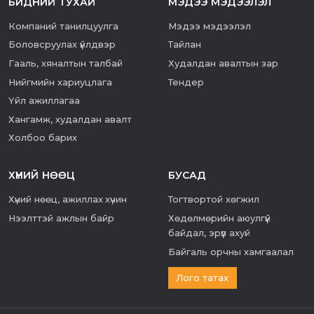
БИДНИЙ ТУХАЙ
МЭДЭЭ МЭДЭЭЛЭЛ
Компаний танилцуулга
Мэдээ мэдээлэл
Боловсруулах үйлдвэр
Тайлан
Гааль, хяналтын талбай
Худалдан авалтын зар
Нийгмийн хариуцлага
Тендер
Үйл ажиллагаа
Хангамж, худалдан авалт
Холбоо барих
ХҮНИЙ НӨӨЦ
БУСАД
Хүний нөөц, ажиллах хүчин
Тогтвортой хөгжил
Нээлттэй ажлын байр
Хөдөлмөрийн аюулгүй
байдал, эрүүл ахуй
Байгаль орчны хамгаалал
Лого татах