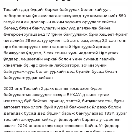
Төслийн дэд бүтцийг барьж байгуулах болон хайгуул,
олборлолтын үйл ажиллагааг эхлүүлэхэд тус компани нийт 550
гаруй сая ам.долларын анхны хөрөнгө оруулалт хийсэн
бөгөөд бүтээн байгуулалтын ажлууд үргэлжилж байна.
Өнгөрсөн хугацаанд 17 гүүрийн байгууламж бүхий Хөшөөт-Ярант
чиглэлийн 311 км хатуу хучилттай авто зам, жилд 2,5 сая тонн
нүүрс боловсруулах хүчин чадалтай Нүүрс хуурай аргаар
баяжуулах үйлдвэр, 3 сая тонны хүчин чадалтай Нүүрс угаах
үйлдвэр, Хөшөөтийн уурхай болон Үенч суманд гаалийн
хяналтын бүс, нүүрс химийн лаборатори, эрчим хүчний
байгууламжууд болон уурхайн дэд бүтцийн бусад бүтээн
байгуулалтуудыг хийсэн.
2023 онд Төслийн 2 дахь шатны томоохон бүтээн
байгуулалтын ажлуудыг эхлүүлж БНХАУ-д шинэ тутам
нэвтрээд буй байгаль орчинд ээлтэй, битүүмжлэгдсэн, бүрэн
автомат технологи бүхий Хуурай баяжуулах үйлдвэр болон
дагалдах бусад дэд бүтцийг барьж байгуулахаар ТЭЗҮ, зураг
төслийн ажлуудыг хийж, уг үйлдвэрийн барилга угсралтын
ажлыг 2024 оноос эхлүүлэхээр төлөвлөж байна. Уг үйлдвэр
ашиглалтанд орсноор жилд 5 сая тонн нүүрс баяжуулах