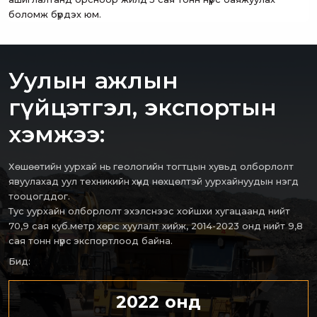
боломж бүрдэх юм.
Уулын ажлын
гүйцэтгэл, экспортын
хэмжээ:
Хөшөөтийн уурхай нь геологийн тогтцын хувьд олборлолт
явуулахад уул техникийн хүнд нөхцөлтэй уурхайнуудын нэгд
тооцогддог.
Тус уурхайн олборлолт эхэлснээс хойшхи хугацаанд нийт
70,9 сая куб.метр хөрс хуулалт хийж, 2014-2023 онд нийт 9,8
сая тонн нүүрс экспортлоод байна.
Бид:
2022 онд