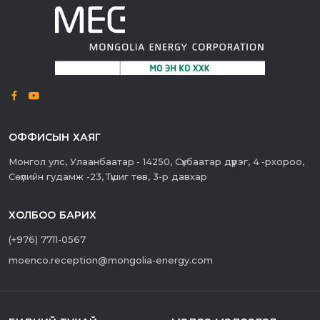
ОФФИСЫН ХАЯГ
Монгол улс, Улаанбаатар - 14250, Сүхбаатар дүүрэг, 4 -рхороо,
Сөүлийн гудамж -23, Түшиг төв, 3-р давхар
ХОЛБОО БАРИХ
(+976) 7711-0567
moenco.reception@mongolia-energy.com