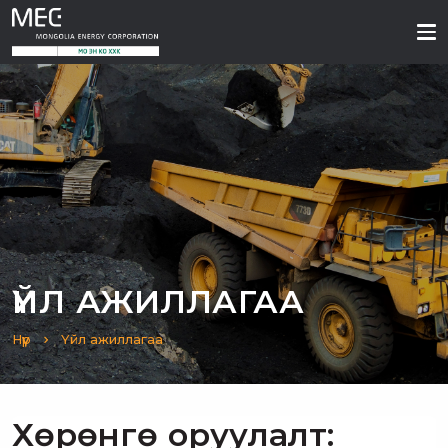
ҮЙЛ АЖИЛЛАГАА
Нүүр
Үйл ажиллагаа
Хөрөнгө оруулалт: