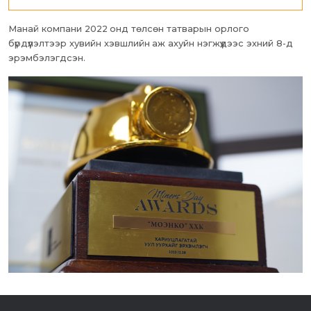
Манай компани 2022 онд төлсөн татварын орлого
бүрдүүлэлтээр хувийн хэвшлийн аж ахуйн нэгжүүдээс эхний 8-д
эрэмбэлэгдсэн.