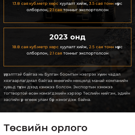
13.8 сая куб.метр хөрс
хуулалт хийж,
3.5 сая тонн
нүүрс
олборлон,
2.1 сая
тонныг экспортолсон
2023 онд
18.8 сая куб.метр хөрс
хуулалт хийж,
2.5 сая тонн
нүүрс
олборлон,
2.1 сая
тонныг экспортолсон
үзүүлэлттэй байгаа нь Булган боомтын нэвтрэх хүчин чадал
хязгаарлагдмал байгаа өнөөгийн нөхцөлд манай компанийн
хувьд түүхэн дээд хэмжээ болсон. Экспортын хэмжээ
тогтвортой өсөн нэмэгдэхийн хэрээр Төслийн нийгэм, эдийн
засгийн үр өгөөж улам бүр нэмэгдэж байна.
Төсвийн орлого