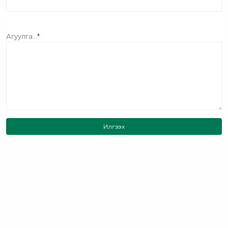
Агуулга...
*
Илгээх