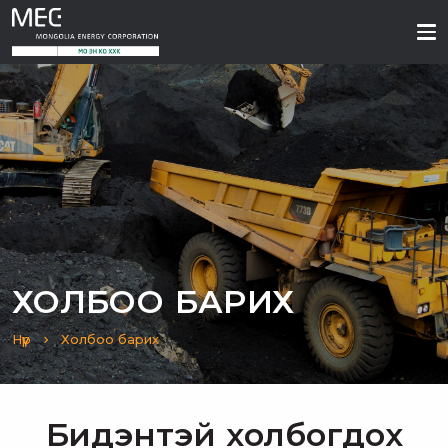
ХОЛБОО БАРИХ
Нүүр
Холбоо барих
Бидэнтэй холбогдох