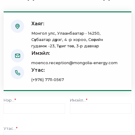
Хаяг:
Монгол улс, Улаанбаатар - 14250,
Сүхбаатар дүүрэг, 4 -р хороо, Сөүлийн
гудамж -23, Түшиг төв, 3-р давхар
Имэйл:
moenco.reception@mongolia-energy.com
Утас:
(+976) 7711-0567
Нэр...
*
Имэйл...
*
Утас...
*