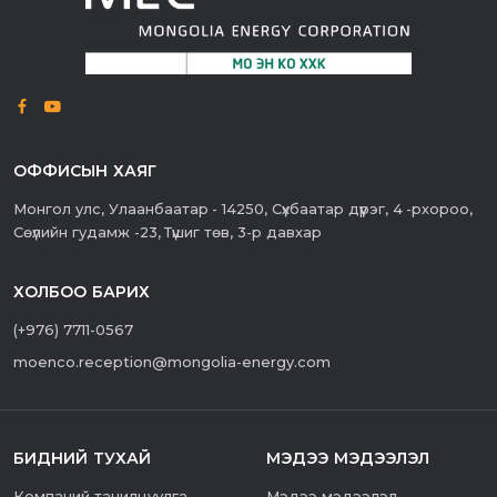
ОФФИСЫН ХАЯГ
Монгол улс, Улаанбаатар - 14250, Сүхбаатар дүүрэг, 4 -рхороо,
Сөүлийн гудамж -23, Түшиг төв, 3-р давхар
ХОЛБОО БАРИХ
(+976) 7711-0567
moenco.reception@mongolia-energy.com
БИДНИЙ ТУХАЙ
МЭДЭЭ МЭДЭЭЛЭЛ
Компаний танилцуулга
Мэдээ мэдээлэл