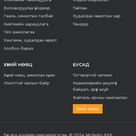
Боловсруулах үйлдвэр
Тайлан
Гааль, хяналтын талбай
Худалдан авалтын зар
Нийгмийн хариуцлага
Тендер
Үйл ажиллагаа
Хангамж, худалдан авалт
Холбоо барих
ХҮНИЙ НӨӨЦ
БУСАД
Хүний нөөц, ажиллах хүчин
Тогтвортой хөгжил
Нээлттэй ажлын байр
Хөдөлмөрийн аюулгүй
байдал, эрүүл ахуй
Байгаль орчны хамгаалал
Лого татах
Бүх эрх хуулиар хамгаалагдсан. © 2024 МоЭнКо ХХК