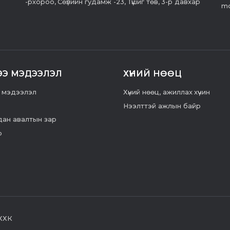
-рхороо, Сөүлийн гудамж -23, Түшиг төв, 3-р давхар
mo
ЭЭ МЭДЭЭЛЭЛ
ХҮНИЙ НӨӨЦ
 мэдээлэл
Хүний нөөц, ажиллах хүчин
Нээлттэй ажлын байр
ан авалтын зар
р
 ХХК