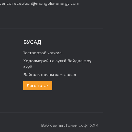
enco.reception@mongolia-energy.com
БУСАД
Тогтвортой хөгжил
Хөдөлмөрийн аюулгүй байдал, эрүүл
ахуй
Байгаль орчны хамгаалал
Лого татах
Вэб сайт
ыг:
Грийн софт ХХК