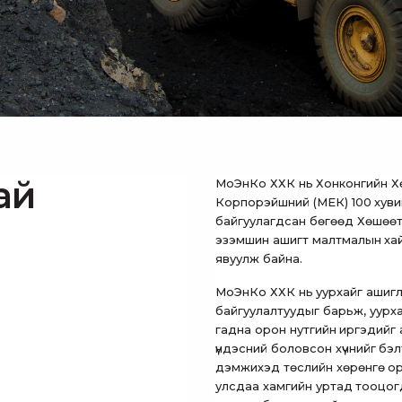
ай
МоЭнКо ХХК нь Хонконгийн Х
Корпорэйшний (МЕК) 100 хуви
байгуулагдсан бөгөөд Хөшөөти
эзэмшин ашигт малтмалын хай
явуулж байна.
МоЭнКо ХХК нь уурхайг ашигл
байгуулалтуудыг барьж, уурхай
гадна орон нутгийн иргэдийг
үндэсний боловсон хүчнийг бэ
дэмжихэд төслийн хөрөнгө ору
улсдаа хамгийн уртад тооцогдох