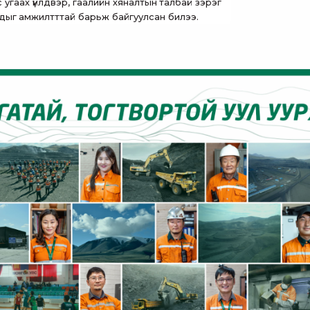
рс угаах үйлдвэр, гаалийн хяналтын талбай зэрэг
удыг амжилтттай барьж байгуулсан билээ.