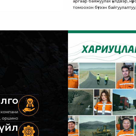
аргаар баяжуулах үйлдвэр, нүү
томоохон бүтээн байгуулалту
илго
г компани
д оршино
зүйл