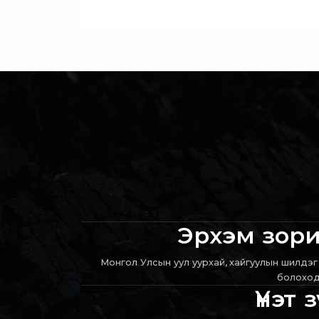
Эрхэм зор
Монгол Улсын уул уурхай, хайгуулын шилдэ
болохо
Үнэт 