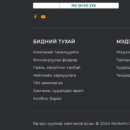
БИДНИЙ ТУХАЙ
МЭД
Компаний танилцуулга
Мэдээ
Боловсруулах үйлдвэр
Тайлан
Гааль, хяналтын талбай
Худалд
Нийгмийн хариуцлага
Тенде
Үйл ажиллагаа
Хангамж, худалдан авалт
Холбоо барих
Бүх эрх хуулиар хамгаалагдсан. © 2024 МоЭнКо