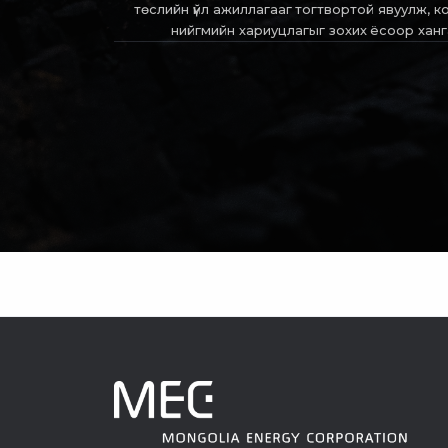
төслийн үйл ажиллагааг тогтвортой явуулж, 
нийгмийн хариуцлагыг зохих ёсоор хан