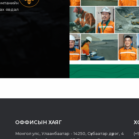
компанийн
гах явдал
ОФФИСЫН ХАЯГ
Х
Монгол улс, Улаанбаатар - 14250, Сүхбаатар дүүрэг, 4
(+