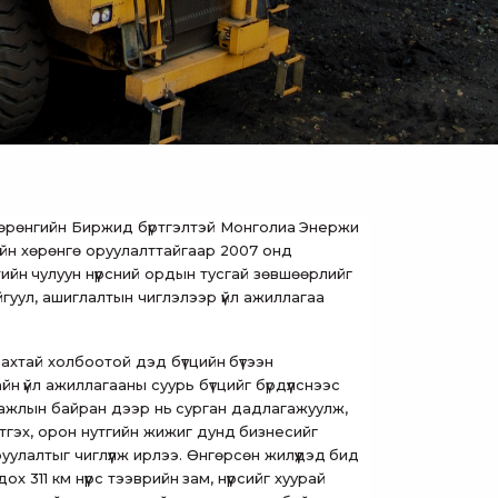
өрөнгийн Биржид бүртгэлтэй Монголиа Энержи
йн хөрөнгө оруулалттайгаар 2007 онд
йн чулуун нүүрсний ордын тусгай зөвшөөрлийг
гуул, ашиглалтын чиглэлээр үйл ажиллагаа
ахтай холбоотой дэд бүтцийн бүтээн
н үйл ажиллагааны суурь бүтцийг бүрдүүлснээс
 ажлын байран дээр нь сурган дадлагажуулж,
лтгэх, орон нутгийн жижиг дунд бизнесийг
улалтыг чиглүүлж ирлээ. Өнгөрсөн жилүүдэд бид
 311 км нүүрс тээврийн зам, нүүрсийг хуурай